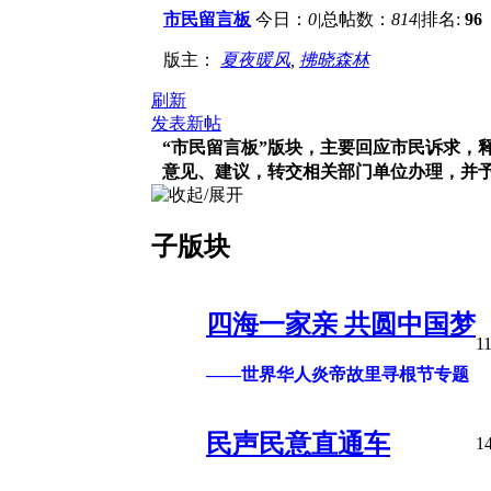
市民留言板
今日：
0
|
总帖数：
814
|
排名:
96
版主：
夏夜暖风
,
拂晓森林
刷新
发表新帖
“市民留言板”版块，主要回应市民诉求，
意见、建议，转交相关部门单位办理，并
子版块
四海一家亲 共圆中国梦
1
——世界华人炎帝故里寻根节专题
民声民意直通车
1