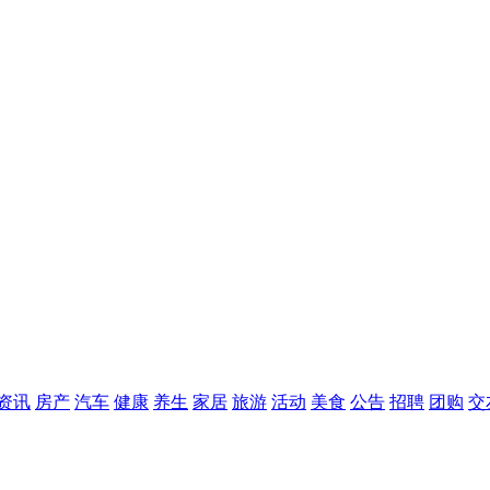
资讯
房产
汽车
健康
养生
家居
旅游
活动
美食
公告
招聘
团购
交