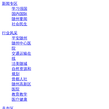
新闻专区
学习强国
国内国际
随州要闻
社会民生
行业风采
平安随州
随州中心医
院
交通运输在
线
洁美随城
自然资源和
规划
曾都人社
随州高新区
医院
教育教学
医疗健康
县市区