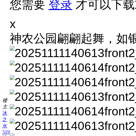
您需要
登录
才可以下载
x
神农公园翩翩起舞，如
楼
主
冰
之
水
519