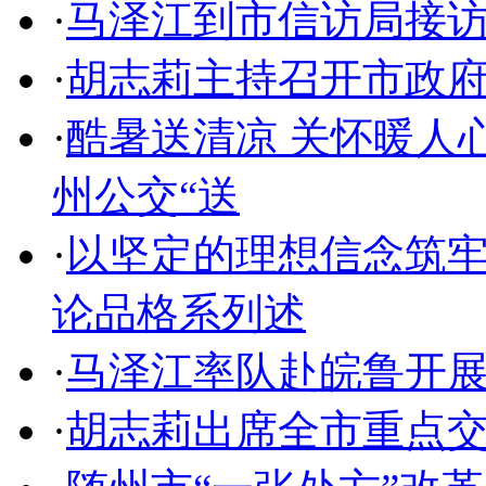
·
马泽江到市信访局接
·
胡志莉主持召开市政
·
酷暑送清凉 关怀暖人
州公交“送
·
以坚定的理想信念筑
论品格系列述
·
马泽江率队赴皖鲁开
·
胡志莉出席全市重点