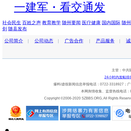
一建军・看交通发
社会民生
百姓之声
教育教学
随州要闻
医疗健康
国内国际
随州
剑
随县发布
公司简介
|
公司动态
|
广告合作
|
产品服务
|
诚
主管：中共
24小时内发帖排
爆料/虚假新闻信息举报电话：0722-3318927；广告热
本网舆情收集、监督热线电话：072
Copyright ©2006-2020 SZBBS.ORG, All Ri