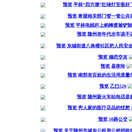
预览
平林“四方塘”红绿灯安装好
预览
希望相关部门管一管公共
预览
平林电线杆上蚂蜂窝被铲
预览
随州老年代步车该不
预览
东城街道八角楼社区把人民安
预览
婚恋交友
预览
昼夜呤
预览
南郊老百姓的生活用质量
预览
乙巳520
预览
随州新火车站电话是
预览
穷人家的医疗店品的忧愁
预览
10路公交
预览
关于随州市城东公租房公然招租