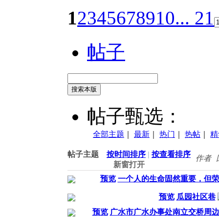
1
2
3
4
5
6
7
8
9
10
... 21
帖子
搜索本版
帖子甄选：
全部主题
｜
最新
｜
热门
｜
热帖
｜
精
帖子主题
按时间排序
|
按查看排序
作者
新窗打开
预览
一个人的生命固然重要，但
预览
瓜园社区巷
预览
广水市广水办事处南立交桥周