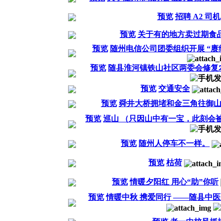
预览
招聘 A2 司机
预览
关于有的地方卖过期食
预览
随州电信公司团委组织开展 “赓
预览
随县淮河镇铁山社区两委会修复
预览
交通安全
预览
舜井大桥拥堵和金三角往御
预览
巡山 （只因山中有一宝，此刻会
预览
随州人停车不一样。
预览
枯荷
预览
情暖夕阳红 用心“助”你听
预览
情暖中秋 携爱同行 ——随县中