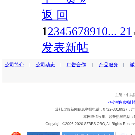
返 回
1
2
3
4
5
6
7
8
9
10
... 21
发表新帖
公司简介
|
公司动态
|
广告合作
|
产品服务
|
诚
主管：中共
24小时内发帖排
爆料/虚假新闻信息举报电话：0722-3318927；广告热
本网舆情收集、监督热线电话：072
Copyright ©2006-2020 SZBBS.ORG, All Ri