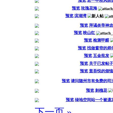
预览
老一中校风抓
预览
玫瑰花海
预览
滨湖湾
预览
拜谒炎帝神
预览
映山红
预览
检测甲醛
预览
找做窗帘的师
预览
五金批发
预览
关于已发帖
预览
逛吾悦的烦
预览
请问随州市有免费的司
预览
刺槐花
预览
绿地空间站一个被遗
下一页 »