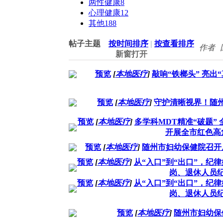
两性健康
8
心理健康
12
其他
188
帖子主题
按时间排序
|
按查看排序
作者
新窗打开
预览
[
本地医疗
]
敲响“铁榔头” 亮
预览
[
本地医疗
]
守护清晰视界！随
预览
[
本地医疗
]
多学科MDT精准“破题”
开展全市红色高
预览
[
本地医疗
]
随州市妇幼保健院召开
预览
[
本地医疗
]
从“入口”到“出口”，
岗、退休人员
预览
[
本地医疗
]
从“入口”到“出口”，
岗、退休人员
预览
[
本地医疗
]
随州市妇幼保