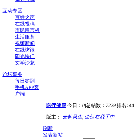
互动专区
百姓之声
在线投稿
市民留言板
生活服务
视频新闻
在线访谈
阳光快门
文学沙龙
论坛事务
每日签到
手机APP客
户端
医疗健康
今日：
0
|
总帖数：
7229
|
排名:
44
版主：
云起风生
,
命运在我手中
刷新
发表新帖