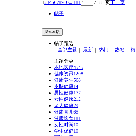
1
2
3
4
5
6
7
8
9
10
... 181
/ 181 页
下一页
帖子
搜索本版
帖子甄选：
全部主题
｜
最新
｜
热门
｜
热帖
｜
精
主题分类：
本地医疗
4545
健康资讯
1208
健康养生
568
皮肤健康
14
男性健康
177
女性健康
212
老人健康
29
健康育儿
65
健康饮食
181
女性时尚
10
学生保健
10