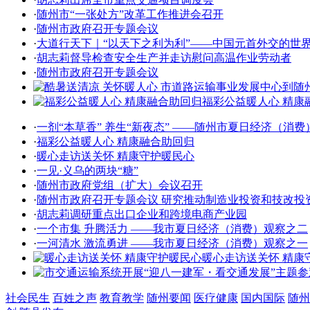
·
随州市“一张处方”改革工作推进会召开
·
随州市政府召开专题会议
·
大道行天下｜“以天下之利为利”——中国元首外交的世
·
胡志莉督导检查安全生产并走访慰问高温作业劳动者
·
随州市政府召开专题会议
福彩公益暖人心 精康
·
一剂“本草香” 养生“新夜态” ——随州市夏日经济（消费
·
福彩公益暖人心 精康融合助回归
·
暖心走访送关怀 精康守护暖民心
·
一见·义乌的两块“糖”
·
随州市政府党组（扩大）会议召开
·
随州市政府召开专题会议 研究推动制造业投资和技改投
·
胡志莉调研重点出口企业和跨境电商产业园
·
一个市集 升腾活力 ——我市夏日经济（消费）观察之二
·
一河清水 激流勇进 ——我市夏日经济（消费）观察之一
暖心走访送关怀 精康
社会民生
百姓之声
教育教学
随州要闻
医疗健康
国内国际
随州