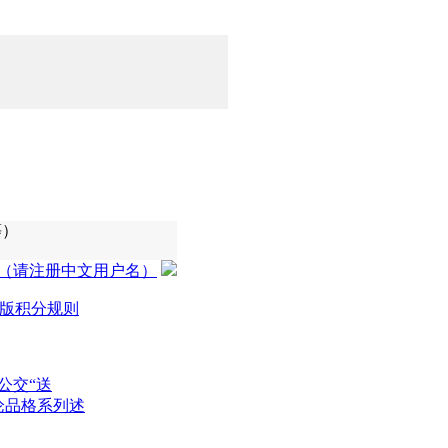
等）
（请注册中文用户名）
版积分规则
公交“送
论品格系列述