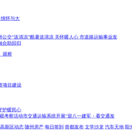
界情怀与大
酷暑送清凉 关怀暖人心 市道路运输事业发
融合助回归
）观察
资项目建设
守护暖民心
市交通运输系统开展“迎八一建军・看交通发
高新区动态
随州房产
每日签到
曾都发布
文学沙龙
汽车天地
阳