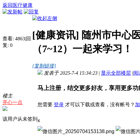
返回医疗健康
[健康资讯]
随州市中心医
查看:
4863
|
回
复:
0
（7~12）一起来学习！
[复制链接]
发表于 2025-7-4 15:34:23
|
显示全部楼层
|
阅
马上注册，结交更多好友，享用更多功
楼主
开心一点
您需要
登录
才可以下载或查看，没有帐号？
加
该用户从未签到
x