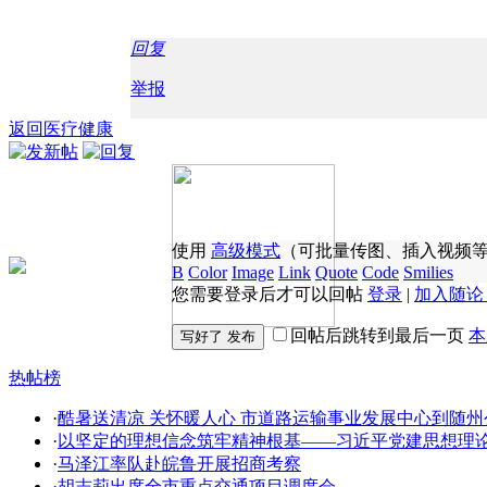
回复
举报
返回医疗健康
使用
高级模式
（可批量传图、插入视频
B
Color
Image
Link
Quote
Code
Smilies
您需要登录后才可以回帖
登录
|
加入随论
回帖后跳转到最后一页
本
热帖榜
·
酷暑送清凉 关怀暖人心 市道路运输事业发展中心到随州
·
以坚定的理想信念筑牢精神根基——习近平党建思想理
·
马泽江率队赴皖鲁开展招商考察
·
胡志莉出席全市重点交通项目调度会