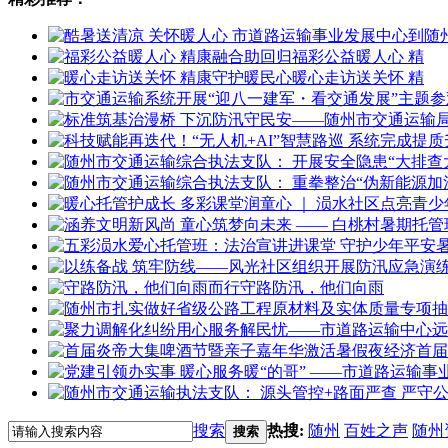
福彩公益暖人心 精
暖心走访送关怀 精
守路防汛，他们向雨
首届
搜索
热搜:
随州
百姓之声
随州
搜索