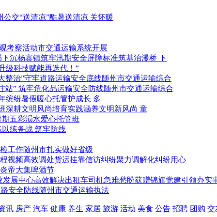
酷暑送清凉 关怀暖
市交通运输系统开展
标准筑基治漫桥 下
科技赋能再迭代！“
随州市交通运输综合
随州市交通运输综合
暖心托管护成长 多
涵养文明新风尚 童
五彩涢水爱心托管班
以练备战 筑牢防线
随州市扎实做好省级
聚力调解化纠纷用心
炎帝大集啤酒节
党建引领办实事
随州市交通运输执法
资讯
房产
汽车
健康
养生
家居
旅游
活动
美食
公告
招聘
团购
交