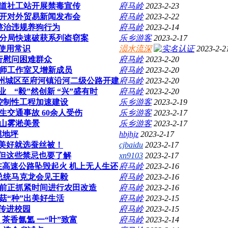
道社工站开展禁毒宣传
府马岭
2023-2-23
开对外贸易新闻发布会
府马岭
2023-2-22
整治违规养狗行为
府马岭
2023-2-14
分局快速破获系列盗窃案
乐乡游客
2023-2-17
使用常识
涢水流深
2023-2-2
行慰问困难群众
府马岭
2023-2-20
名师工作室又增新成员
府马岭
2023-2-20
 随州城区至府河镇沿河二级公路开建
府马岭
2023-2-20
业 “毅”然创新 “兴”盛有时
府马岭
2023-2-20
控制性工程加速建设
乐乡游客
2023-2-19
交通事故 60余人受伤
乐乡游客
2023-2-17
洪山雾淞美景
乐乡游客
2023-2-17
模地坪
hbjhjz
2023-2-17
美好就选蚕丝被！
cjbaidu
2023-2-17
，但这些禁忌也要了解
xn9103
2023-2-17
高速公路坠毁起火 机上无人生还
府马岭
2023-2-16
总统马克龙会见王毅
府马岭
2023-2-16
日前正抓紧时间进行农田改造
府马岭
2023-2-16
菇“种”出美好生活
府马岭
2023-2-15
传进校园
府马岭
2023-2-15
茶香氤氲 一“叶”致富
府马岭
2023-2-14