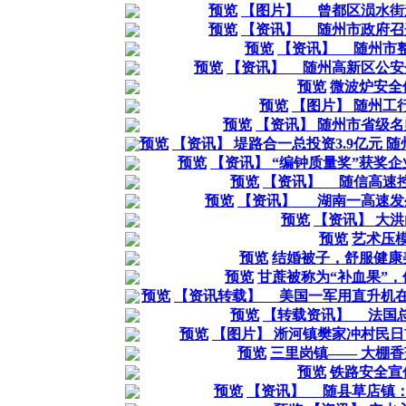
预览
【图片】 曾都区涢水街
预览
【资讯】 随州市政府召
预览
【资讯】 随州市
预览
【资讯】 随州高新区公安
预览
微波炉安全
预览
【图片】 随州工
预览
【资讯】 随州市省级
预览
【资讯】 堤路合一总投资3.9亿元
预览
【资讯】 “编钟质量奖”获奖企
预览
【资讯】 随信高速
预览
【资讯】 湖南一高速发生
预览
【资讯】 大
预览
艺术压
预览
结婚被子，舒服健康
预览
甘蔗被称为“补血果”
预览
【资讯转载】 美国一军用直升机在
预览
【转载资讯】 法国
预览
【图片】 淅河镇樊家冲村民
预览
三里岗镇—— 大棚香
预览
铁路安全宣
预览
【资讯】 随县草店镇：