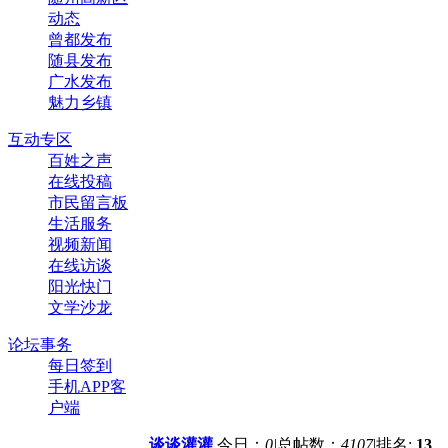
动态
曾都发布
随县发布
广水发布
魅力乡镇
互动专区
百姓之声
在线投稿
市民留言板
生活服务
视频新闻
在线访谈
阳光快门
文学沙龙
论坛事务
每日签到
手机APP客
户端
谈谈灌灌
今日：
0
|
总帖数：
4107
|
排名:
13