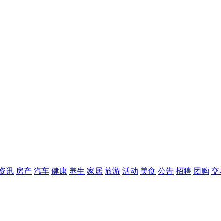
资讯
房产
汽车
健康
养生
家居
旅游
活动
美食
公告
招聘
团购
交