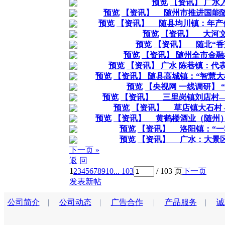
预览
【资讯】 广水
预览
【资讯】 随州市推进国能
预览
【资讯】 随县均川镇：年产值
预览
【资讯】 大河文
预览
【资讯】 随北“香
预览
【资讯】 随州全市金
预览
【资讯】 广水 陈巷镇：代
预览
【资讯】 随县高城镇：“智慧
预览
【央视网 一线调研】 
预览
【资讯】 三里岗镇刘店村—
预览
【资讯】 草店镇大石村 
预览
【资讯】 黄鹤楼酒业（随州
预览
【资讯】 洛阳镇：“一
预览
【资讯】 广水：大景
下一页 »
返 回
1
2
3
4
5
6
7
8
9
10
... 103
/ 103 页
下一页
发表新帖
公司简介
|
公司动态
|
广告合作
|
产品服务
|
诚