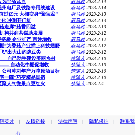
入选全省试点
府马岭
2023-2-14
随州电厂及铁路专用线建设
府马岭
2023-2-14
过亿元 大棚变身“聚宝盆”
府马岭
2023-2-13
化 冲刺开门红
府马岭
2023-2-13
菇走廊”菇香四溢
府马岭
2023-2-13
融机构共商共谋助发展
府马岭
2023-2-12
表搭桥 企业扩产 百姓增收
府马岭
2023-2-12
大棚”为香菇产业插上科技翅膀
府马岭
2023-2-12
“飞”出大山的豌豆尖
府马岭
2023-2-12
— 自己动手建设美丽乡村
楚随人
2023-2-10
—— 自动化牛棚促增收
楚随人
2023-2-10
）公司冲刺年产万吨原酒目标
楚随人
2023-2-10
宅一院”巧变精品民宿
楚随人
2023-2-10
区聚人气微景点更红火
楚随人
2023-2-4
聘英才
|
友情链接
|
法律声明
|
隐私保护
|
联系我
心