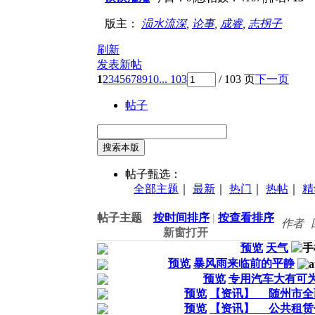
版主：
涢水流深
,
论事
,
成睿
,
志拐子
刷新
发表新帖
1
2
3
4
5
6
7
8
9
10
... 103
/ 103 页
下一页
帖子
搜索本版
帖子甄选：
全部主题
｜
最新
｜
热门
｜
热帖
｜
精
帖子主题
按时间排序
|
按查看排序
作者
新窗打开
预览
天气
预览
暴风雨来临前的平静
预览
专用汽车大有可
预览
【资讯】 随州市全
预览
【资讯】 公共租赁