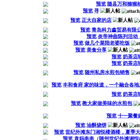
预览
随县万和猕猴
预览
寻
预览
正大自家的店
预览
青岛科力鑫贸易有限公
预览
炎帝神曲陈列活动
预览
做几个菜陪老婆吃饭
预览
美食分享
预览
奶茶店
预览
奶茶店
预览
随州私房水煎包销售
预览
丰和食府 家的味道，一个融合各地风
预览
奶茶店
预览
教大家做美味的水煎包
预览
十一聚餐
预览
油酥烧饼
预览
世纪外滩东门湘悦楼酒楼，夏季
预览
袁妈串串（随州世纪外滩湘悦楼