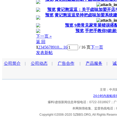
预览
黄记憨逗逗：关于卤味加盟开店
预览
黄记憨逗逗坚持把卤味加盟系统
预览
9类常见家常菜错误搭
预览
手把手教你9款超
下一页 »
返 回
1
2
3
4
5
6
7
8
9
10
... 16
/ 16 页
下一页
发表新帖
公司简介
|
公司动态
|
广告合作
|
产品服务
|
诚
主管：中共
24小时内发帖排
爆料/虚假新闻信息举报电话：0722-3318927；广告热
本网舆情收集、监督热线电话：072
Copyright ©2006-2020 SZBBS.ORG, All Ri