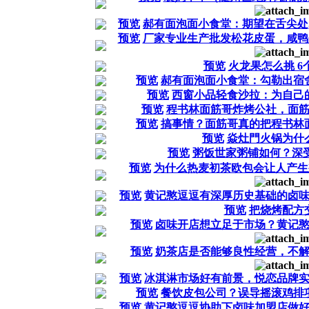
预览
郝有面泡面小食堂：期望在舌尖处
预览
厂家专业生产批发松花皮蛋，咸鸭
预览
火龙果怎么挑 6
预览
郝有面泡面小食堂：勾勒出宿
预览
西窗小品轻食沙拉：为自己
预览
程书林面筋哥炸烤公社，面
预览
搞事情？面筋哥真的把程书林
预览
焱灶門火锅为什
预览
粥饭世家粥铺如何？深
预览
为什么热麦初茶欧包会让人产生
预览
黄记憨逗逗有深厚历史基础的卤
预览
把烧烤配方
预览
卤味开店想立足于市场？黄记
预览
奶茶店是否能够良性经营，不
预览
冰淇淋市场好有前景，悦恋品牌
预览
餐饮皮包公司？误导摇滚鸡排
预览
黄记憨逗逗协助下卤味加盟店做