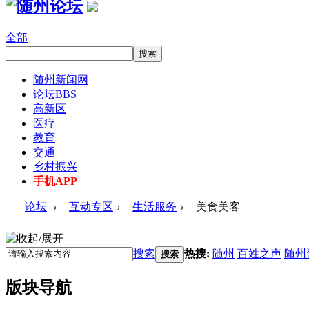
全部
随州新闻网
论坛
BBS
高新区
医疗
教育
交通
乡村振兴
手机APP
论坛
›
互动专区
›
生活服务
›
美食美客
搜索
热搜:
随州
百姓之声
随州
搜索
版块导航