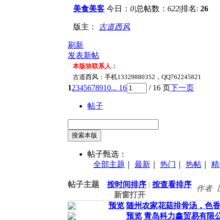
美食美客
今日：
0
|
总帖数：
622
|
排名:
26
+
版主：
古道西风
刷新
发表新帖
本版块联系人：
古道西风：手机13329880352，QQ762245821
1
2
3
4
5
6
7
8
9
10
... 16
/ 16 页
下一页
帖子
搜索本版
帖子甄选：
全部主题
｜
最新
｜
热门
｜
热帖
｜
精
帖子主题
按时间排序
|
按查看排序
作者
新窗打开
预览
随州农家花菇排骨汤，色
预览
青岛科力鑫贸易有限公