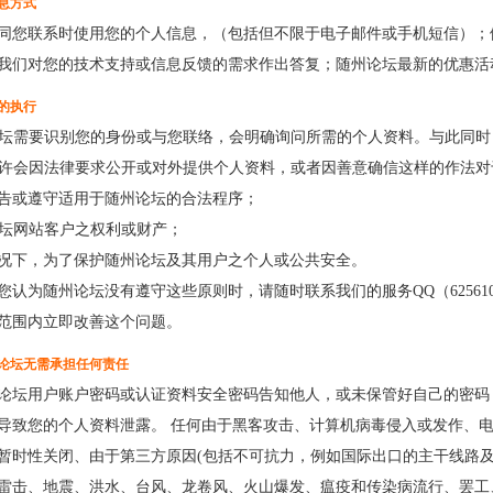
息方式
同您联系时使用您的个人信息，（包括但不限于电子邮件或手机短信）；
我们对您的技术支持或信息反馈的需求作出答复；随州论坛最新的优惠活
的执行
州论坛需要识别您的身份或与您联络，会明确询问所需的个人资料。与此同
坛也许会因法律要求公开或对外提供个人资料，或者因善意确信这样的作法
律公告或遵守适用于随州论坛的合法程序；
州论坛网站客户之权利或财产；
的情况下，为了保护随州论坛及其用户之个人或公共安全。
您认为随州论坛没有遵守这些原则时，请随时联系我们的服务QQ（62561
范围内立即改善这个问题。
论坛无需承担任何责任
论坛用户账户密码或认证资料安全密码告知他人，或未保管好自己的密码
导致您的个人资料泄露。 任何由于黑客攻击、计算机病毒侵入或发作、
暂时性关闭、由于第三方原因(包括不可抗力，例如国际出口的主干线路
雷击、地震、洪水、台风、龙卷风、火山爆发、瘟疫和传染病流行、罢工