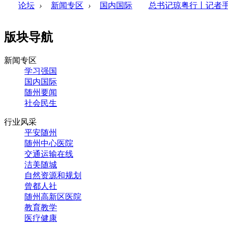
论坛
›
新闻专区
›
国内国际
总书记琼粤行丨记者
版块导航
新闻专区
学习强国
国内国际
随州要闻
社会民生
行业风采
平安随州
随州中心医院
交通运输在线
洁美随城
自然资源和规划
曾都人社
随州高新区医院
教育教学
医疗健康