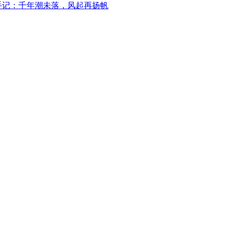
手记：千年潮未落，风起再扬帆