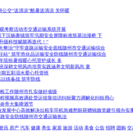
酷暑送清凉 关怀暖
市交通运输系统开展
标准筑基治漫桥 下
科技赋能再迭代！“
随州市交通运输综合
随州市交通运输综合
暖心托管护成长 多
涵养文明新风尚 童
五彩涢水爱心托管班
以练备战 筑牢防线
随州市扎实做好省级
聚力调解化纠纷用心
炎帝大集啤酒节
党建引领办实事
随州市交通运输执法
资讯
房产
汽车
健康
养生
家居
旅游
活动
美食
公告
招聘
团购
交