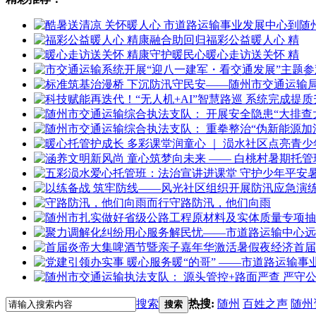
福彩公益暖人心 精
暖心走访送关怀 精
守路防汛，他们向雨
首届
搜索
热搜:
随州
百姓之声
随州
搜索