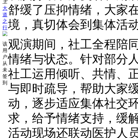
主
舒缓了压抑情绪，大家
大
道
境，真切体会到集体活
之
行
观演期间，社工全程陪
该
用
情绪与状态。针对部分
户
从
社工运用倾听、共情、
未
签
到
与即时疏导，帮助大家
动，逐步适应集体社交
求，给予情绪支持，缓
活动现场还联动医护人