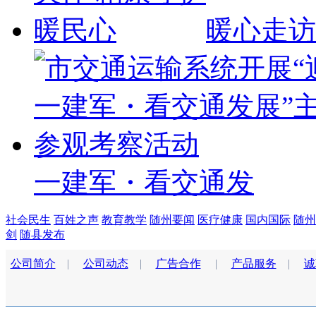
暖心走访
一建军・看交通发
社会民生
百姓之声
教育教学
随州要闻
医疗健康
国内国际
随州
剑
随县发布
公司简介
|
公司动态
|
广告合作
|
产品服务
|
诚