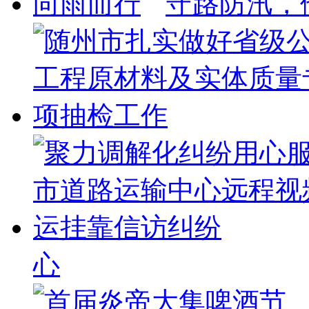
守路防汛，
心