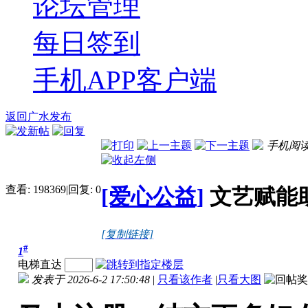
论坛管理
每日签到
手机APP客户端
返回广水发布
手机阅
查看:
198369
|
回复:
0
[爱心公益]
文艺赋能
[复制链接]
#
1
电梯直达
发表于 2026-6-2 17:50:48
|
只看该作者
|
只看大图