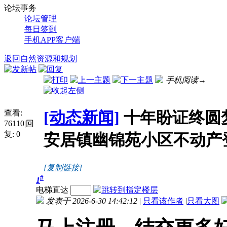
论坛事务
论坛管理
每日签到
手机APP客户端
返回自然资源和规划
手机阅读→
查看:
[动态新闻]
十年盼证终圆
76110
|
回
复:
0
安居镇幽锦苑小区不动产
[复制链接]
#
1
电梯直达
发表于 2026-6-30 14:42:12
|
只看该作者
|
只看大图