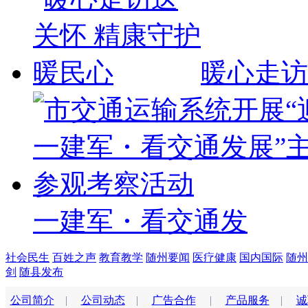
暖心走访
一建军・看交通发
社会民生
百姓之声
教育教学
随州要闻
医疗健康
国内国际
随州
剑
随县发布
公司简介
|
公司动态
|
广告合作
|
产品服务
|
诚