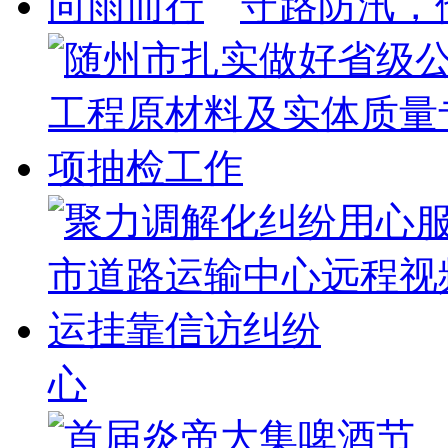
守路防汛，
心