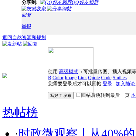
分享到:
QQ好友和群
收藏
淘帖
回复
举报
返回自然资源和规划
使用
高级模式
（可批量传图、插入视频
B
Color
Image
Link
Quote
Code
Smilies
您需要登录后才可以回帖
登录
|
加入随论
回帖后跳转到最后一页
本
热帖榜
·
时政微观察丨从40%