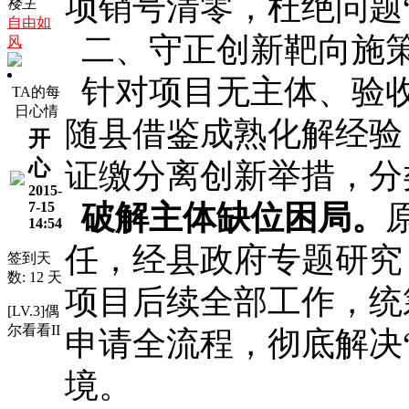
项销号清零，杜绝问题
楼主
自由如
二、守正创新靶向施
风
针对项目无主体、验
TA的每
日心情
随县借鉴成熟化解经验
开
心
证缴分离创新举措，分
2015-
破解主体缺位困局。
7-15
14:54
任，经县政府专题研究
签到天
数: 12 天
项目后续全部工作，统
[LV.3]偶
尔看看II
申请全流程，彻底解决
境。