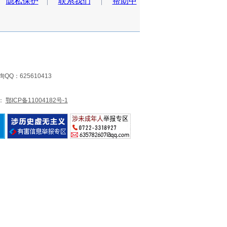
|
隐私保护
|
联系我们
|
帮助中
QQ：625610413
）
号：
鄂ICP备11004182号-1