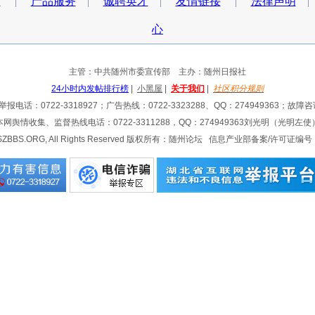
作
|
产品服务
|
诚聘英才
|
友情链接
|
法律声明
心
主管：中共随州市委宣传部 主办：随州日报社
24小时内发帖排行榜
|
小黑屋
|
关于我们
|
社区积分规则
电话：0722-3318927；广告热线：0722-3323288、QQ：274949363；故障咨询
本网舆情收集、监督热线电话：0722-3311288，QQ：274949363刘光明（光明左使
020 SZBBS.ORG, All Rights Reserved 版权所有：随州论坛 信息产业部备案/许可证编