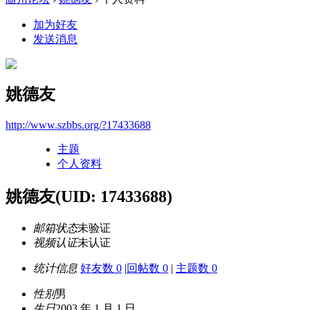
加为好友
发送消息
姚德友
http://www.szbbs.org/?17433688
主题
个人资料
姚德友
(UID: 17433688)
邮箱状态
未验证
视频认证
未认证
统计信息
好友数 0
|
回帖数 0
|
主题数 0
性别
男
生日
2003 年 1 月 1 日