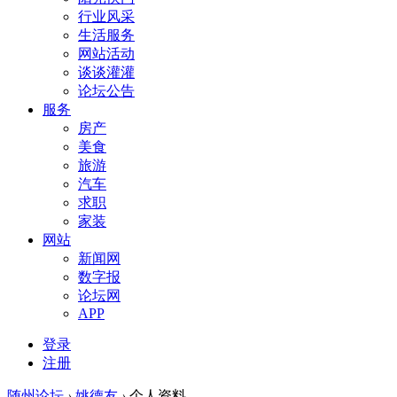
行业风采
生活服务
网站活动
谈谈灌灌
论坛公告
服务
房产
美食
旅游
汽车
求职
家装
网站
新闻网
数字报
论坛网
APP
登录
注册
随州论坛
›
姚德友
›
个人资料