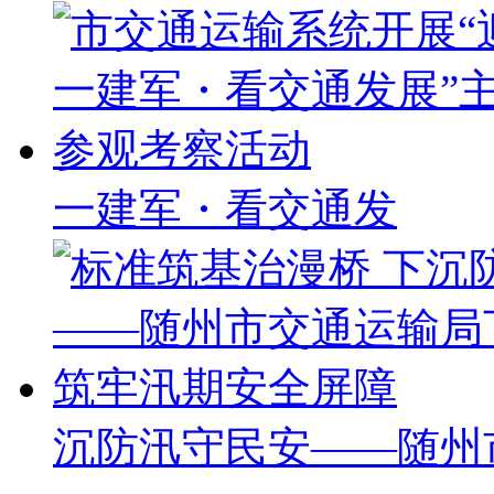
一建军・看交通发
沉防汛守民安——随州