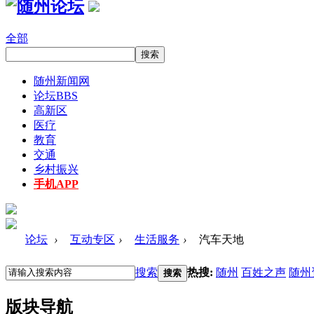
全部
随州新闻网
论坛
BBS
高新区
医疗
教育
交通
乡村振兴
手机APP
论坛
›
互动专区
›
生活服务
›
汽车天地
搜索
热搜:
随州
百姓之声
随州
搜索
版块导航