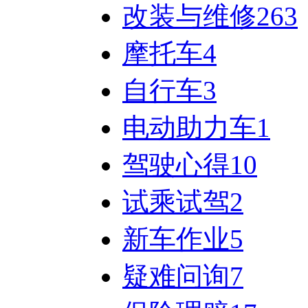
改装与维修
263
摩托车
4
自行车
3
电动助力车
1
驾驶心得
10
试乘试驾
2
新车作业
5
疑难问询
7