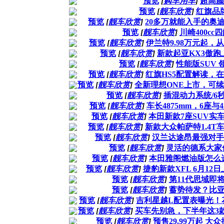
预览
[
购车用车
]
超高颜
预览
[
靓车欣赏
]
红旗品
预览
[
靓车欣赏
]
20多万就能入手的奥
预览
[
靓车欣赏
]
川崎400cc
预览
[
靓车欣赏
]
伊兰特9.98万元起
预览
[
靓车欣赏
]
新款起亚KX3傲跑
预览
[
靓车欣赏
]
性能版SUV 领
预览
[
靓车欣赏
]
红旗HS5配置解读，
预览
[
靓车欣赏
]
全新理想ONE上市，可续航
预览
[
靓车欣赏
]
插混动力系统/6秒
预览
[
靓车欣赏
]
车长4875mm，6
预览
[
靓车欣赏
]
本田新款7座SUV实车
预览
[
靓车欣赏
]
新款大众帕萨特1.4
预览
[
靓车欣赏
]
汉兰达途昂最强对手
预览
[
靓车欣赏
]
灵活的德系大家
预览
[
靓车欣赏
]
本田雅阁燃油版怎么
预览
[
靓车欣赏
]
捷豹新款XFL 6月12
预览
[
靓车欣赏
]
第11代思域即
预览
[
靓车欣赏
]
蓄势待发？比
预览
[
靓车欣赏
]
吉利星越L配置表曝光！
预览
[
靓车欣赏
]
买车先别急，下半年这3
预览
[
靓车欣赏
]
预售29.99万起 