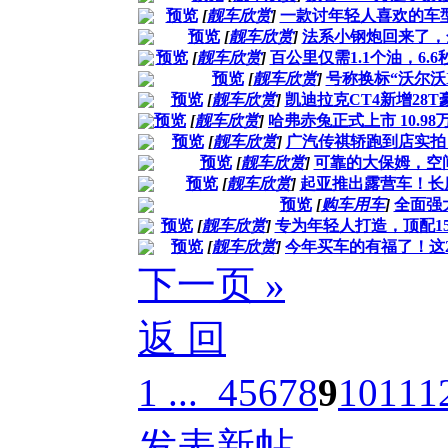
预览
[
靓车欣赏
]
一款讨年轻人喜欢的车
预览
[
靓车欣赏
]
法系小钢炮回来了，
预览
[
靓车欣赏
]
百公里仅需1.1个油，6
预览
[
靓车欣赏
]
号称换标“沃尔沃
预览
[
靓车欣赏
]
凯迪拉克CT4新增28
预览
[
靓车欣赏
]
哈弗赤兔正式上市 10.98万元
预览
[
靓车欣赏
]
广汽传祺轿跑到店实拍
预览
[
靓车欣赏
]
可靠的大保姆，空
预览
[
靓车欣赏
]
起亚推出露营车！长度
预览
[
购车用车
]
全面强
预览
[
靓车欣赏
]
专为年轻人打造，顶配15
预览
[
靓车欣赏
]
今年买车的有福了！这
下一页 »
返 回
1 ...
4
5
6
7
8
9
10
11
1
发表新帖