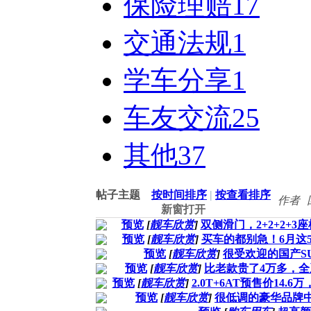
保险理赔
17
交通法规
1
学车分享
1
车友交流
25
其他
37
帖子主题
按时间排序
|
按查看排序
作者
新窗打开
预览
[
靓车欣赏
]
双侧滑门，2+2+2+3
预览
[
靓车欣赏
]
买车的都别急！6月这
预览
[
靓车欣赏
]
很受欢迎的国产S
预览
[
靓车欣赏
]
比老款贵了4万多，全
预览
[
靓车欣赏
]
2.0T+6AT预售价14.6
预览
[
靓车欣赏
]
很低调的豪华品牌中