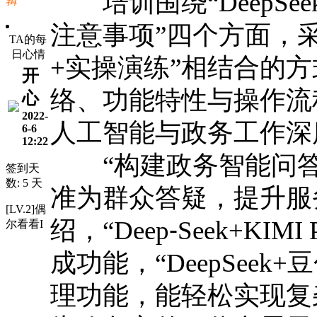
培训围绕“DeepSe
辑
注意事项”四个方面，采
TA的每
日心情
+实操演练”相结合的方式
开
络、功能特性与操作流
心
2022-
人工智能与政务工作深
6-6
12:22
“构建政务智能问答体系
签到天
数: 5 天
准为群众答疑，提升服
[LV.2]偶
绍，“Deep⁃Seek+K
尔看看I
成功能，“DeepSee
理功能，能轻松实现复