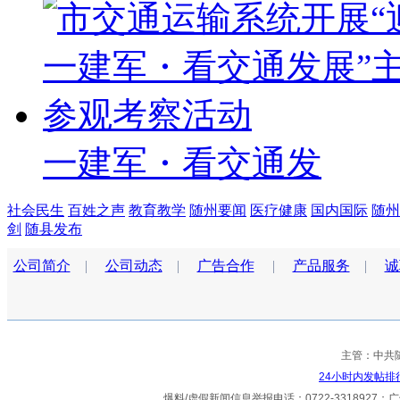
一建军・看交通发
社会民生
百姓之声
教育教学
随州要闻
医疗健康
国内国际
随州
剑
随县发布
公司简介
|
公司动态
|
广告合作
|
产品服务
|
诚
主管：中共
24小时内发帖排
爆料/虚假新闻信息举报电话：0722-3318927；广告热