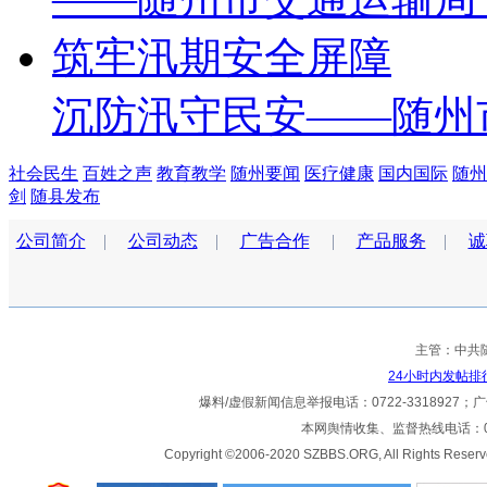
沉防汛守民安——随州
社会民生
百姓之声
教育教学
随州要闻
医疗健康
国内国际
随州
剑
随县发布
公司简介
|
公司动态
|
广告合作
|
产品服务
|
诚
主管：中共
24小时内发帖排
爆料/虚假新闻信息举报电话：0722-3318927；广告热
本网舆情收集、监督热线电话：072
Copyright ©2006-2020 SZBBS.ORG, All Ri