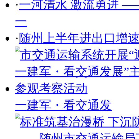
·
一河清水 激流勇进 
一
·
随州上半年进出口增速
一建军・看交通发