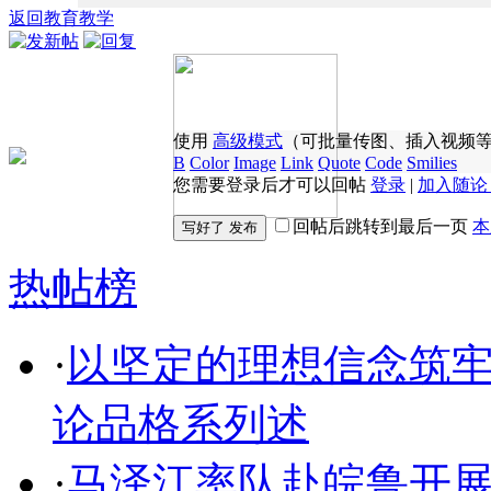
返回教育教学
使用
高级模式
（可批量传图、插入视频
B
Color
Image
Link
Quote
Code
Smilies
您需要登录后才可以回帖
登录
|
加入随论
回帖后跳转到最后一页
本
热帖榜
·
以坚定的理想信念筑
论品格系列述
·
马泽江率队赴皖鲁开