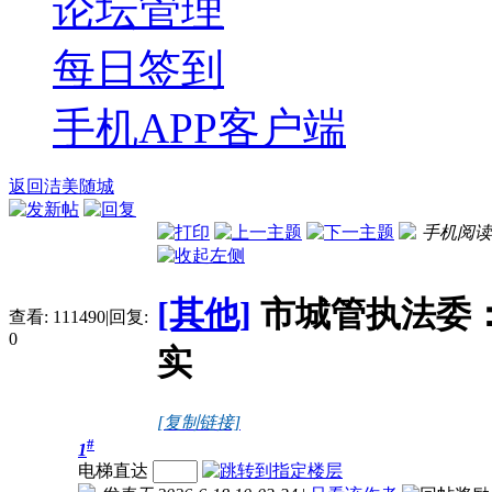
论坛管理
每日签到
手机APP客户端
返回洁美随城
手机阅读
[其他]
市城管执法委
查看:
111490
|
回复:
0
实
[复制链接]
#
1
电梯直达