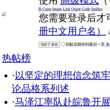
使用
高级模式
（
B
Color
Image
Link
Quote
Code
Smilies
您需要登录后才
册中文用户名）
回帖后跳转到最后一页
本
热帖榜
·
以坚定的理想信念筑
论品格系列述
·
马泽江率队赴皖鲁开