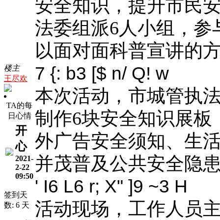
安全知识，提升市民安
法委组派6人小组，参
以面对面科普宣讲的
7 {: b3 [$ n/ Q! w
楼主
王尽欢
本次活动，市城管执
TA的每
制作6块安全知识展板
日心情
开
外广告安全须知、生
心
并茂普及公共安全隐
2021-
2-22
09:50
' I6 L6 r; X" ]9 ~3 H
签到天
活动现场，工作人员
数: 6 天