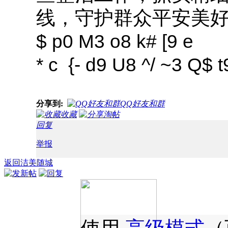
线，守护群众平安美
$ p0 M3 o8 k# [9 e
* c {- d9 U8 ^/ ~3 Q$ 
分享到:
QQ好友和群
收藏
淘帖
回复
举报
返回洁美随城