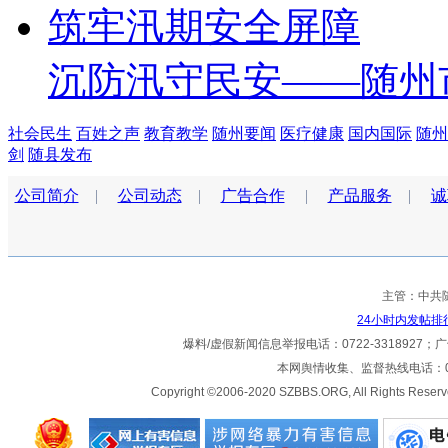
沉防汛守民安——随州
社会民生
百姓之声
教育教学
随州要闻
医疗健康
国内国际
随州
剑
随县发布
公司简介
|
公司动态
|
广告合作
|
产品服务
|
诚
主管：中共
24小时内发帖排
爆料/虚假新闻信息举报电话：0722-3318927；广告热
本网舆情收集、监督热线电话：072
Copyright ©2006-2020 SZBBS.ORG, All Ri