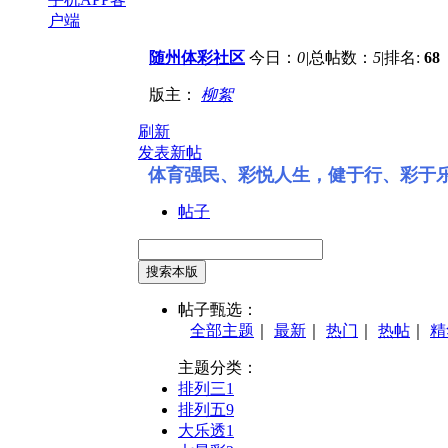
户端
随州体彩社区
今日：
0
|
总帖数：
5
|
排名:
68
版主：
柳絮
刷新
发表新帖
体育强民、彩悦人生，健于行、彩于
帖子
搜索本版
帖子甄选：
全部主题
｜
最新
｜
热门
｜
热帖
｜
精
主题分类：
排列三
1
排列五
9
大乐透
1