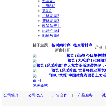
七星彩
2
11选5
18
竞彩
2
足球彩票
2
篮球彩票
3
政策法规
11
玩法介绍
4
彩民故事
6
帖子主题
按时间排序
|
按查看排序
作者
新窗打开
预览
[
竞彩
]
今日单关情
预览
[
大乐透
]
18030
预览
[
足球彩票
]
昨天尤文图斯逆袭热刺，
预览
[
足球彩票
]
世界杯冠亚军竞
预览
[
竞彩
]
中国体育彩票奖上奖
返 回
发表新帖
公司简介
|
公司动态
|
广告合作
|
产品服务
|
诚