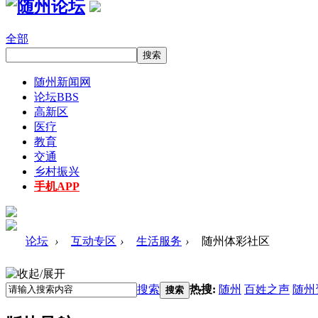
全部
随州新闻网
论坛
BBS
高新区
医疗
教育
交通
乡村振兴
手机APP
论坛
›
互动专区
›
生活服务
›
随州体彩社区
搜索
热搜:
随州
百姓之声
随州
搜索