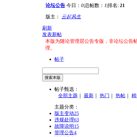
论坛公告
今日：
0
|
总帖数：
1
|
排名:
21
+收
版主：
云起风生
刷新
发表新帖
本版为随论管理层公告专版，非论坛公告
理。
帖子
搜索本版
帖子甄选：
全部主题
｜
最新
｜
热门
｜
热帖
｜
精
主题分类：
版主变动
25
违规处理
63
故障说明
15
管理公告
4