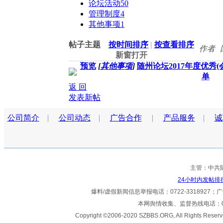
论坛活动
50
管理制度
4
其他事项
1
帖子主题
按时间排序
|
按查看排序
作者
新窗打开
预览
[
其他事项
]
随州论坛2017年度优秀(
单
返 回
发表新帖
公司简介
|
公司动态
|
广告合作
|
产品服务
|
诚
主管：中共
24小时内发帖排
爆料/虚假新闻信息举报电话：0722-3318927；广告热
本网舆情收集、监督热线电话：072
Copyright ©2006-2020 SZBBS.ORG, All Ri