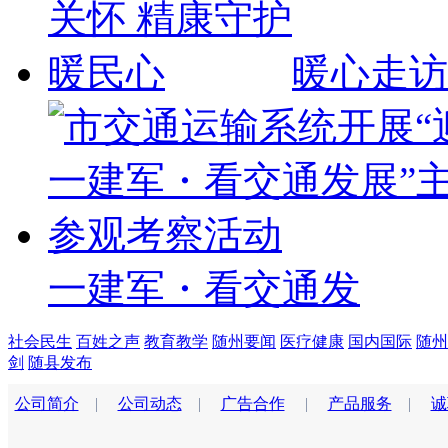
暖心走访
一建军・看交通发
社会民生
百姓之声
教育教学
随州要闻
医疗健康
国内国际
随州
剑
随县发布
公司简介
|
公司动态
|
广告合作
|
产品服务
|
诚