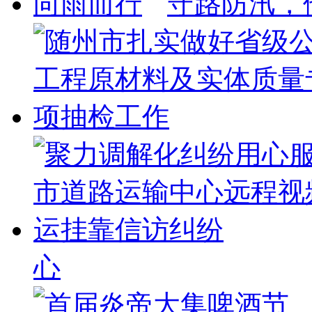
守路防汛，
心