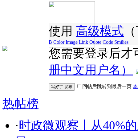
使用
高级模式
（
B
Color
Image
Link
Quote
Code
Smilies
您需要登录后才
册中文用户名）
回帖后跳转到最后一页
本
热帖榜
·
时政微观察丨从40%