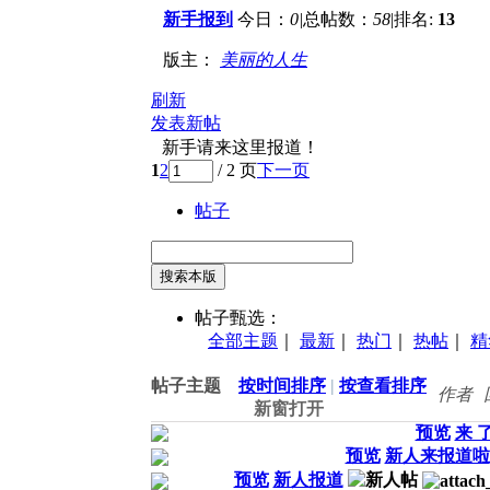
新手报到
今日：
0
|
总帖数：
58
|
排名:
13
+
版主：
美丽的人生
刷新
发表新帖
新手请来这里报道！
1
2
/ 2 页
下一页
帖子
搜索本版
帖子甄选：
全部主题
｜
最新
｜
热门
｜
热帖
｜
精
帖子主题
按时间排序
|
按查看排序
作者
新窗打开
预览
来 
预览
新人来报道啦
预览
新人报道