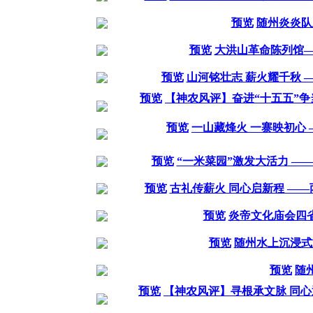
预览
随州炎炎队
预览
大洪山革命陈列馆—
预览
山河铭壮志 薪火耀千秋 
预览
【神农风评】奋进“十五五”争
预览
一山藏烽火 一寨映初心
预览
“一米菜园”激发大活力 —
预览
古礼传薪火 同心启新程 —
预览
炎帝文化庙会四
预览
随州水上沉浸式
预览
随
预览
【神农风评】寻根承文脉 同