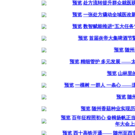
预览
处方流转提升群众就医获
预览
一张处方撬动全域医改新
预览
数智赋能推进“五大任务
预览
首届炎帝大集啤酒节
预览
随州
预览
精细管护 多元发展 ——
预览
山林里
预览
一棵树 一群人 一条心 —
预览
随
预览
随州香菇种业实现历
预览
百年征程照初心 奋楫扬帆正当
年大会上
预览
西十高铁开通—— 随州至西