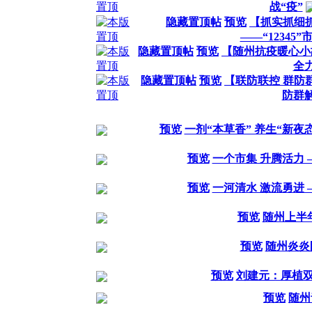
战“疫”
隐藏置顶帖
预览
【抓实抓细抓
——“12345
隐藏置顶帖
预览
【随州抗疫暖心小
全
隐藏置顶帖
预览
【联防联控 群防
防群
预览
一剂“本草香” 养生“新
预览
一个市集 升腾活力
预览
一河清水 激流勇进
预览
随州上半
预览
随州炎炎
预览
刘建元：厚植双
预览
随州