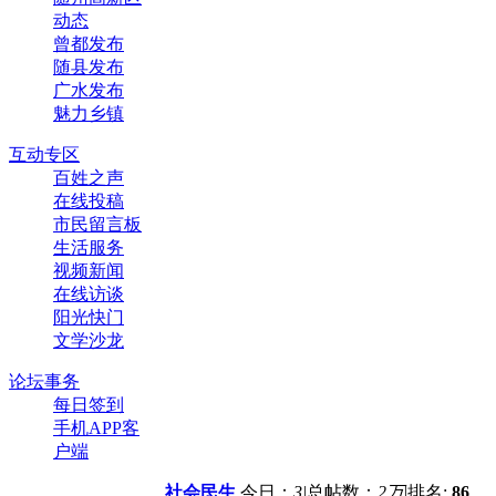
动态
曾都发布
随县发布
广水发布
魅力乡镇
互动专区
百姓之声
在线投稿
市民留言板
生活服务
视频新闻
在线访谈
阳光快门
文学沙龙
论坛事务
每日签到
手机APP客
户端
社会民生
今日：
3
|
总帖数：
2万
|
排名:
86
+