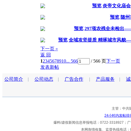
预览
炎帝文化庙会
预览
随州
预览
297项农残全未检出—
预览
全域攻坚提质 精琢城市风貌—
下一页 »
返 回
1
2
3
4
5
6
7
8
9
10
... 566
/ 566 页
下一页
发表新帖
公司简介
|
公司动态
|
广告合作
|
产品服务
|
诚
主管：中共
24小时内发帖排
爆料/虚假新闻信息举报电话：0722-3318927；广告热
本网舆情收集、监督热线电话：072