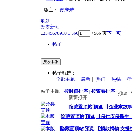
版主：
黄芳芳
刷新
发表新帖
1
2
3
4
5
6
7
8
9
10
... 566
/ 566 页
下一页
帖子
搜索本版
帖子甄选：
全部主题
｜
最新
｜
热门
｜
热帖
｜
精
帖子主题
按时间排序
|
按查看排序
作者
新窗打开
隐藏置顶帖
预览
【企业家故
隐藏置顶帖
预览
【保供应保民生
隐藏置顶帖
预览
【捐款捐物 支援