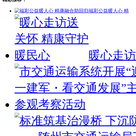
福彩公益暖人心 精
暖心走访