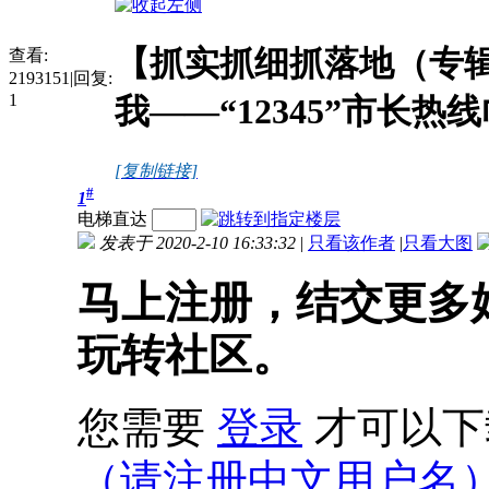
【抓实抓细抓落地（专辑
查看:
2193151
|
回复:
1
我——“12345”市长热
[复制链接]
#
1
电梯直达
发表于 2020-2-10 16:33:32
|
只看该作者
|
只看大图
马上注册，结交更多
玩转社区。
您需要
登录
才可以下
（请注册中文用户名