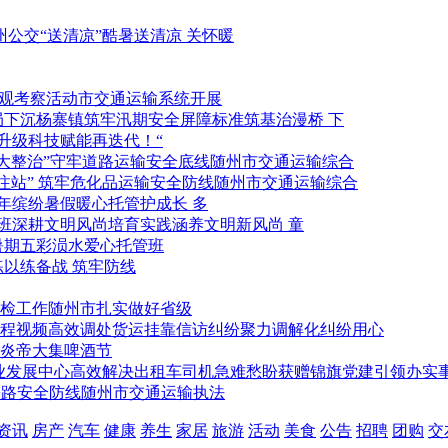
酷暑送清凉 关怀暖
市交通运输系统开展
标准筑基治漫桥 下
科技赋能再迭代！“
随州市交通运输综合
随州市交通运输综合
暖心托管护成长 多
涵养文明新风尚 童
五彩涢水爱心托管班
以练备战 筑牢防线
随州市扎实做好省级
聚力调解化纠纷用心
炎帝大集啤酒节
党建引领办实事
随州市交通运输执法
资讯
房产
汽车
健康
养生
家居
旅游
活动
美食
公告
招聘
团购
交