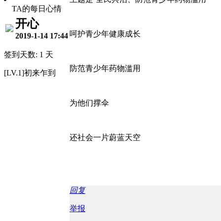
TA的每日心情
开心
呵护青少年健康成长
2019-1-14 17:44
签到天数: 1 天
防范青少年药物滥用
[LV.1]初来乍到
为他们撑伞
还社会一片蔚蓝天空
回复
举报