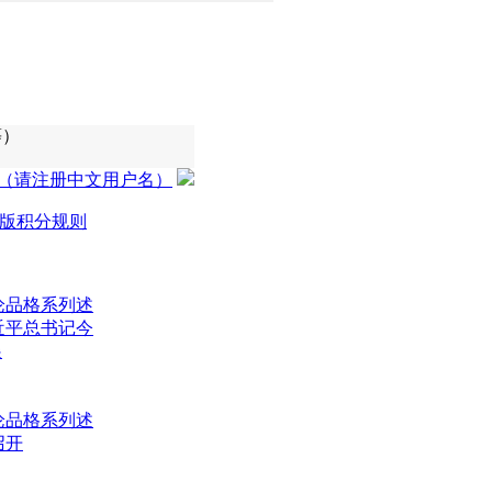
等）
（请注册中文用户名）
版积分规则
论品格系列述
近平总书记今
展
论品格系列述
召开