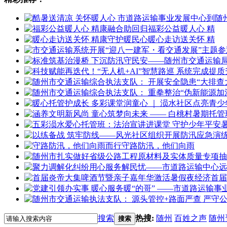
福彩公益暖人心 精
暖心走访送关怀 精
守路防汛，他们向雨
首届
搜索
热搜:
随州
百姓之声
随州
搜索