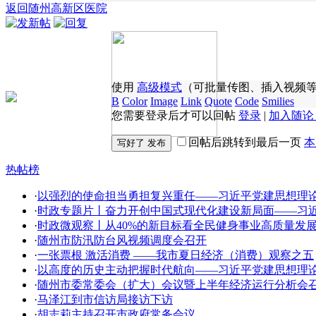
返回随州高新区医院
使用
高级模式
（可批量传图、插入视频
B
Color
Image
Link
Quote
Code
Smilies
您需要登录后才可以回帖
登录
|
加入随论
回帖后跳转到最后一页
本
热帖榜
·
以强烈的使命担当勇担复兴重任——习近平党建思想理
·
时政专题片丨奋力开创中国式现代化建设新局面——习
·
时政微观察丨从40%的新目标看全民健身事业高质量发
·
随州市防汛防台风视频调度会召开
·
一张票根 激活消费 ——我市夏日经济（消费）观察之五
·
以高度的历史主动把握时代航向——习近平党建思想理
·
随州市委常委会（扩大）会议暨上半年经济运行分析会
·
马泽江到市信访局接访下访
·
胡志莉主持召开市政府常务会议