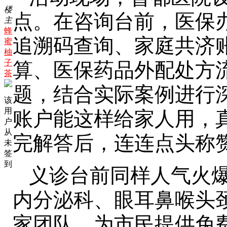
楼
点。在咨询台前，医保
主
蜂
追溯码查询、家庭共济账
蜜
柚
子
算、医保药品外配处方
茶
题，结合实际案例进行
该
用
账户能这样给家人用，
户
从
完解答后，连连点头称
未
签
到
义诊台前同样人气火
内分泌科、眼耳鼻喉头
家团队，为市民提供免