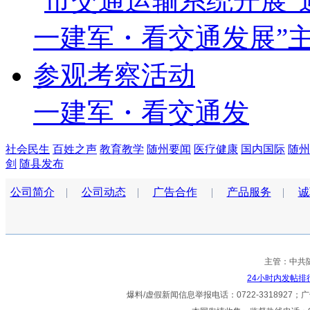
一建军・看交通发
社会民生
百姓之声
教育教学
随州要闻
医疗健康
国内国际
随州
剑
随县发布
公司简介
|
公司动态
|
广告合作
|
产品服务
|
诚
主管：中共
24小时内发帖排
爆料/虚假新闻信息举报电话：0722-3318927；广告热