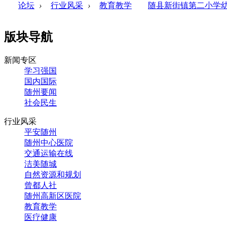
论坛
›
行业风采
›
教育教学
随县新街镇第二小学幼
版块导航
新闻专区
学习强国
国内国际
随州要闻
社会民生
行业风采
平安随州
随州中心医院
交通运输在线
洁美随城
自然资源和规划
曾都人社
随州高新区医院
教育教学
医疗健康