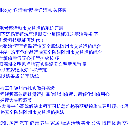
酷暑送清凉 关怀暖
市交通运输系统开展
标准筑基治漫桥 下
科技赋能再迭代！“
随州市交通运输综合
随州市交通运输综合
暖心托管护成长 多
涵养文明新风尚 童
五彩涢水爱心托管班
以练备战 筑牢防线
随州市扎实做好省级
聚力调解化纠纷用心
炎帝大集啤酒节
党建引领办实事
随州市交通运输执法
资讯
房产
汽车
健康
养生
家居
旅游
活动
美食
公告
招聘
团购
交