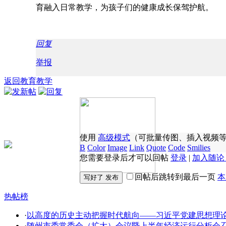
育融入日常教学，为孩子们的健康成长保驾护航。
回复
举报
返回教育教学
使用
高级模式
（可批量传图、插入视频
B
Color
Image
Link
Quote
Code
Smilies
您需要登录后才可以回帖
登录
|
加入随论
回帖后跳转到最后一页
本
热帖榜
·
以高度的历史主动把握时代航向——习近平党建思想理
·
随州市委常委会（扩大）会议暨上半年经济运行分析会