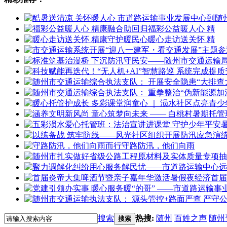
福彩公益暖人心 精
暖心走访送关怀 精
守路防汛，他们向雨
首届
搜索
热搜:
随州
百姓之声
随州
搜索