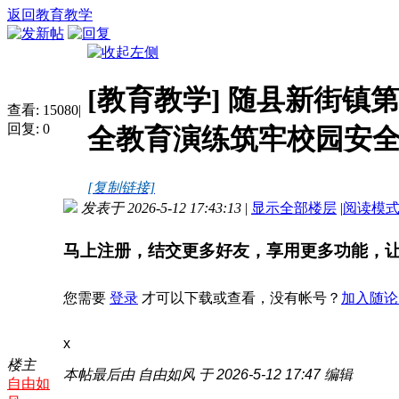
返回教育教学
[教育教学]
随县新街镇第
查看:
15080
|
回复:
0
全教育演练筑牢校园安
[复制链接]
发表于 2026-5-12 17:43:13
|
显示全部楼层
|
阅读模
马上注册，结交更多好友，享用更多功能，
您需要
登录
才可以下载或查看，没有帐号？
加入随论
x
楼主
本帖最后由 自由如风 于 2026-5-12 17:47 编辑
自由如