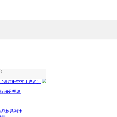
等）
（请注册中文用户名）
版积分规则
论品格系列述
召开