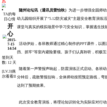
风
随州论坛讯（通讯员雷怡秋）
为进一步增强全园师幼
TA的每
幼儿园组织开展了“5.12防灾减灾”主题安全教育演练
日心情
开
课堂与真实的模拟场景中学习安全知识，掌握逃生技
心
2015-
活动伊始，各班教师通过精心制作的PPT课件，以图
7-15
14:54
挡、抓牢”等室内避险要领。孩子们认真聆听，积极
签到天
数: 12 天
随着第一声警报声响起，防震演练正式启动。各班幼
[LV.3]偶
尔看看II
分钟后，疏散警报拉响，全体师幼按照预定路线，弯
达到了预期效果。
此次安全教育演练，将理论知识转化为实际应对行动