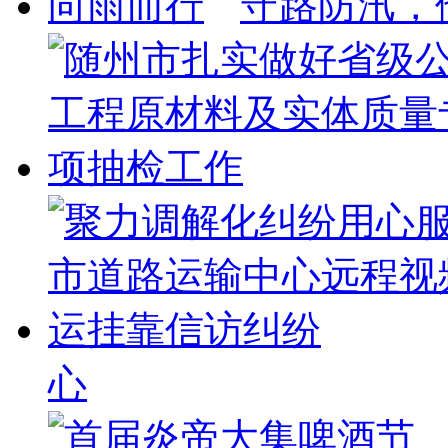
守路防汛，
心