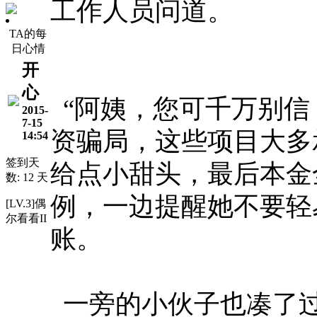
工作人员问道。
TA的每
日心情
开
心
“阿姨，您可千万别信
2015-
7-15
资骗局，这些项目大多
14:54
签到天
给点小甜头，最后本金
数: 12 天
例，一边提醒她不要轻
[LV.3]偶
尔看看II
账。
一旁的小伙子也凑了过