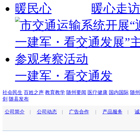
暖心走访
一建军・看交通发
社会民生
百姓之声
教育教学
随州要闻
医疗健康
国内国际
随州
剑
随县发布
公司简介
|
公司动态
|
广告合作
|
产品服务
|
诚