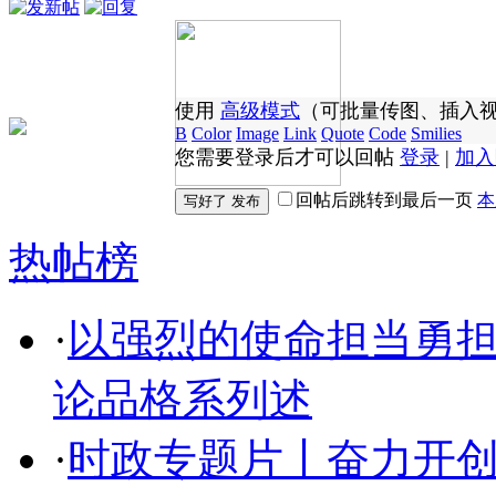
使用
高级模式
（可批量传图、插入
B
Color
Image
Link
Quote
Code
Smilies
您需要登录后才可以回帖
登录
|
加入
回帖后跳转到最后一页
本
热帖榜
·
以强烈的使命担当勇
论品格系列述
·
时政专题片丨奋力开