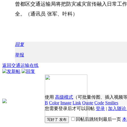
曾都区交通运输局将把防灾减灾宣传融入日常工
全。（通讯员 张军、叶科）
回复
举报
返回交通运输在线
使用
高级模式
（可批量传图、插入视频
B
Color
Image
Link
Quote
Code
Smilies
您需要登录后才可以回帖
登录
|
加入随论
回帖后跳转到最后一页
本