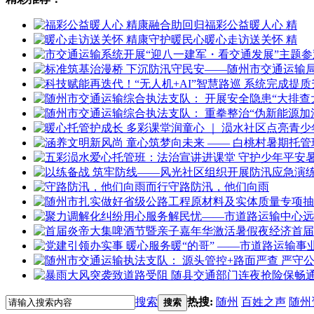
福彩公益暖人心 精
暖心走访送关怀 精
守路防汛，他们向雨
首届
搜索
热搜:
随州
百姓之声
随州
搜索