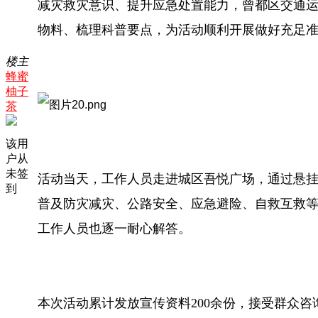
减灾救灾意识、提升应急处置能力，曾都区交通
物料、梳理科普要点，为活动顺利开展做好充足
楼主
蜂蜜
柚子
茶
该用
户从
未签
活动当天，工作人员走进城区吾悦广场，通过悬
到
普及防灾减灾、公路安全、应急避险、自救互救
工作人员也逐一耐心解答。
本次活动累计发放宣传资料200余份，接受群众