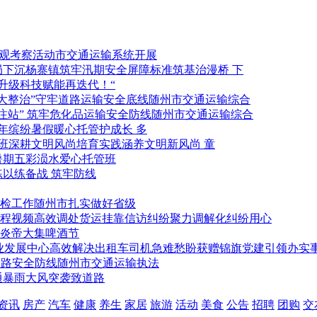
市交通运输系统开展
标准筑基治漫桥 下
科技赋能再迭代！“
随州市交通运输综合
随州市交通运输综合
暖心托管护成长 多
涵养文明新风尚 童
五彩涢水爱心托管班
以练备战 筑牢防线
随州市扎实做好省级
聚力调解化纠纷用心
炎帝大集啤酒节
党建引领办实事
随州市交通运输执法
暴雨大风突袭致道路
资讯
房产
汽车
健康
养生
家居
旅游
活动
美食
公告
招聘
团购
交