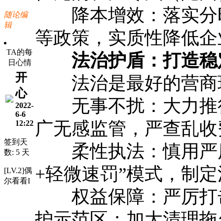
降本增效：落实分时
随论编
辑
等政策，实质性降低企
TA的每
法治护盾：打造稳定
日心情
开
法治是最好的营商
心
无事不扰：大力推行“
2022-
6-6
广无感监管，严查乱收
12:22
签到天
柔性执法：慎用严厉
数: 5 天
+轻微速罚”模式，制定
[LV.2]偶
尔看看I
权益保障：严厉打击
护示范区；加大清理拖