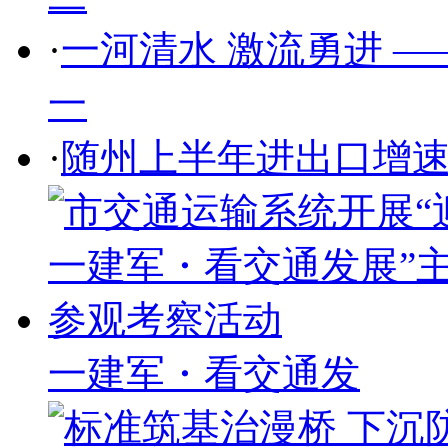
·
一河清水 激流勇进 
一
·
随州上半年进出口增速
一建军・看交通发