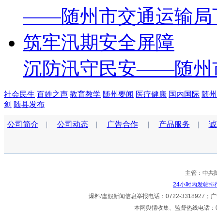
沉防汛守民安——随州
社会民生
百姓之声
教育教学
随州要闻
医疗健康
国内国际
随州
剑
随县发布
公司简介
|
公司动态
|
广告合作
|
产品服务
|
诚
主管：中共
24小时内发帖排
爆料/虚假新闻信息举报电话：0722-3318927；广告热
本网舆情收集、监督热线电话：072